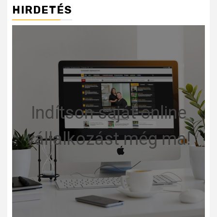
HIRDETÉS
Indítson saját online
vállalkozást még ma!