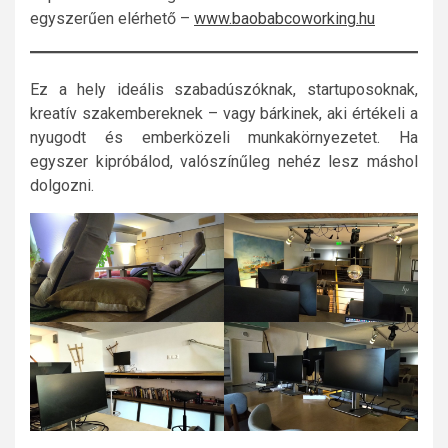
egyszerűen elérhető –
www.baobabcoworking.hu
Ez a hely ideális szabadúszóknak, startuposoknak,
kreatív szakembereknek – vagy bárkinek, aki értékeli a
nyugodt és emberközeli munkakörnyezetet. Ha
egyszer kipróbálod, valószínűleg nehéz lesz máshol
dolgozni.