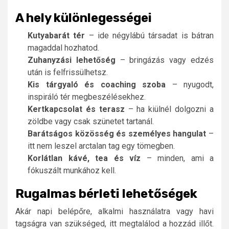
A hely különlegességei
Kutyabarát tér
– ide négylábú társadat is bátran
magaddal hozhatod.
Zuhanyzási lehetőség
– bringázás vagy edzés
után is felfrissülhetsz.
Kis tárgyaló és coaching szoba
– nyugodt,
inspiráló tér megbeszélésekhez.
Kertkapcsolat és terasz
– ha kiülnél dolgozni a
zöldbe vagy csak szünetet tartanál.
Barátságos közösség és személyes hangulat
–
itt nem leszel arctalan tag egy tömegben.
Korlátlan kávé, tea és víz
– minden, ami a
fókuszált munkához kell.
Rugalmas bérleti lehetőségek
Akár napi belépőre, alkalmi használatra vagy havi
tagságra van szükséged, itt megtalálod a hozzád illőt.