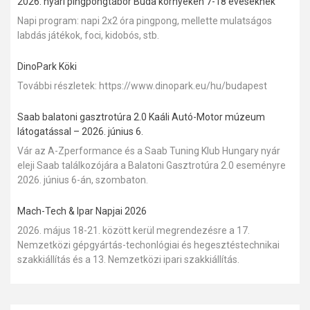
2026. nyári pingpongtábor Buda környékén 7-18 éveseknek
Napi program: napi 2x2 óra pingpong, mellette mulatságos
labdás játékok, foci, kidobós, stb.
DinoPark Köki
További részletek: https://www.dinopark.eu/hu/budapest
Saab balatoni gasztrotúra 2.0 Kaáli Autó-Motor múzeum
látogatással – 2026. június 6.
Vár az A-Zperformance és a Saab Tuning Klub Hungary nyár
eleji Saab találkozójára a Balatoni Gasztrotúra 2.0 eseményre
2026. június 6-án, szombaton.
Mach-Tech & Ipar Napjai 2026
2026. május 18-21. között kerül megrendezésre a 17.
Nemzetközi gépgyártás-techonlógiai és hegesztéstechnikai
szakkiállítás és a 13. Nemzetközi ipari szakkiállítás.