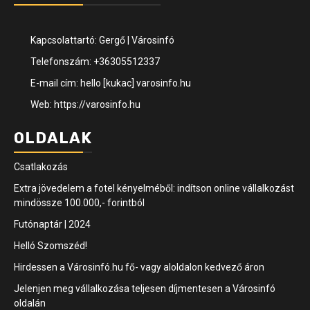
Kapcsolattartó: Gergő | Városinfó
Telefonszám: +36305512337
E-mail cím: hello [kukac] varosinfo.hu
Web: https://varosinfo.hu
OLDALAK
Csatlakozás
Extra jövedelem a fotel kényelméből: indítson online vállalkozást
mindössze 100.000,- forintból
Futónaptár | 2024
Helló Szomszéd!
Hirdessen a Városinfó.hu fő- vagy aloldalon kedvező áron
Jelenjen meg vállalkozása teljesen díjmentesen a Városinfó
oldalán