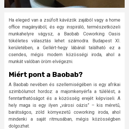
Ha eleged van a zsúfolt kávézók zajából vagy a home
office magányából, és egy inspiráló, természetközeli
munkahelyre vágysz, a Baobab Coworking Oasis
tökéletes választás lehet számodra. Budapest XI.
kerületében, a Gellért-hegy lábánál található ez a
csendes, mégis modern közösségi iroda, ahol a
munkát valóban öröm elvégezni.
Miért pont a Baobab?
A Baobab nevében és szellemiségében is egy afrikai
szimbólumot hordoz: a majomkenyérfa a túlélést, a
fenntarthatóságot és a közösség erejét képviseli. A
hely maga is egy ilyen „városi oázis” – kis méretű,
barátságos, zöld környezetű coworking iroda, ahol
mindenki a saját ritmusában, mégis közösségben
dolgozhat.