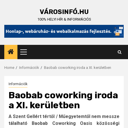
Skip
to
VÁROSINFÓ.HU
content
100% HELYI HÍR & INFORMÁCIÓS
Primary
Menu
Home
Információk
Baobab coworking iroda a XI. kerületben
Információk
Baobab coworking iroda
a XI. kerületben
A Szent Gellért tértől / Műegyetemtől nem messze
tálalható Baobab Coworking Oasis közösségi