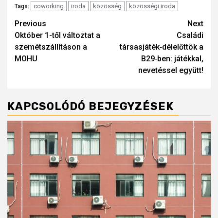
coworking
iroda
közösség
közösségi iroda
Tags:
Post
Previous
Next
Október 1-től változtat a
Családi
navigation
szemétszállításon a
társasjáték‑délelőttök a
MOHU
B29‑ben: játékkal,
nevetéssel együtt!
KAPCSOLÓDÓ BEJEGYZÉSEK