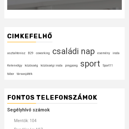
CIMKEFELHŐ
családi nap
asztalitenisz
B29
coworking
esemény
iroda
sport
Kelenvölgy
közösség
közösségi iroda
pingpong
Sport11
tábor
társasjáték
FONTOS TELEFONSZÁMOK
Segélyhívó számok
Mentők: 104