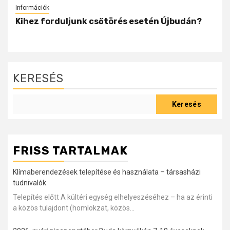
Információk
Kihez forduljunk csőtörés esetén Újbudán?
KERESÉS
Keresés
FRISS TARTALMAK
Klímaberendezések telepítése és használata – társasházi
tudnivalók
Telepítés előtt A kültéri egység elhelyeszéséhez – ha az érinti
a közös tulajdont (homlokzat, közös...