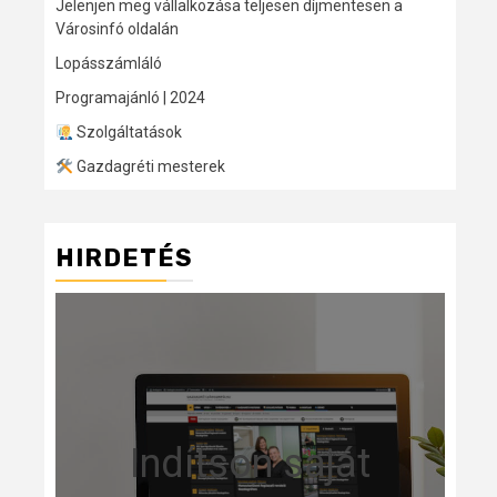
Jelenjen meg vállalkozása teljesen díjmentesen a
Városinfó oldalán
Lopásszámláló
Programajánló | 2024
Szolgáltatások
Gazdagréti mesterek
HIRDETÉS
Indítson saját