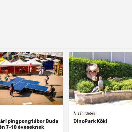
s
Álláshirdetés
ári pingpongtábor Buda
DinoPark Köki
én 7-18 éveseknek