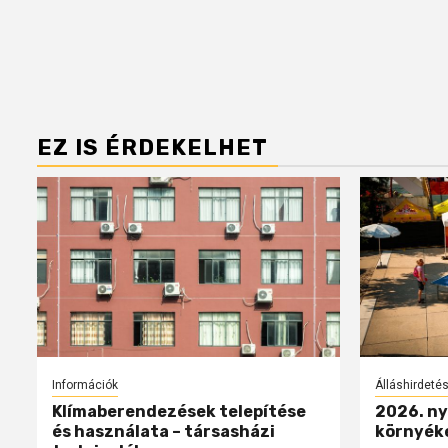
EZ IS ÉRDEKELHET
Információk
Álláshirdeté
Klímaberendezések telepítése
2026. ny
és használata – társasházi
környék