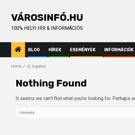
Skip
to
VÁROSINFÓ.HU
content
100% HELYI HÍR & INFORMÁCIÓS
BLOG
HÍREK
ESEMÉNYEK
INFORMÁCIÓK
Home
Ingatlan
Nothing Found
It seems we can’t find what you’re looking for. Perhaps s
Keresés: