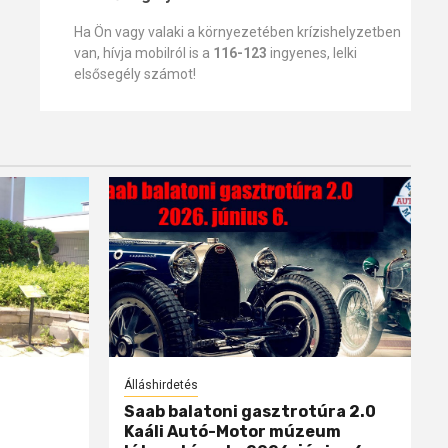
Ha Ön vagy valaki a környezetében krízishelyzetben
van, hívja mobilról is a
116-123
ingyenes, lelki
elsősegély számot!
Álláshirdetés
Saab balatoni gasztrotúra 2.0
Kaáli Autó-Motor múzeum