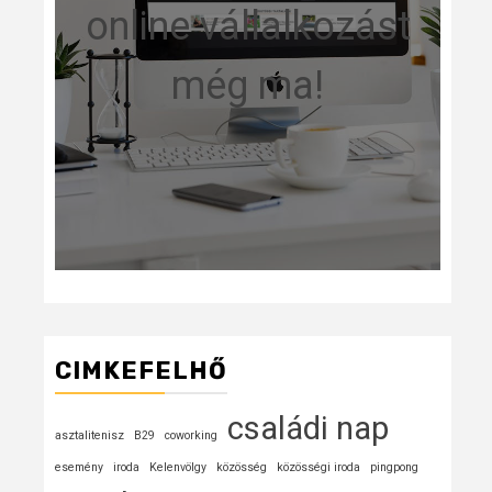
online vállalkozást
még ma!
CIMKEFELHŐ
családi nap
asztalitenisz
B29
coworking
esemény
iroda
Kelenvölgy
közösség
közösségi iroda
pingpong