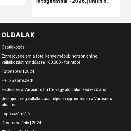
látogatással – 2026. június 6.
OLDALAK
Csatlakozás
Extra jövedelem a fotel kényelméből: indítson online
vállalkozást mindössze 100.000,- forintból
Futónaptár | 2024
Helló Szomszéd!
Hirdessen a Városinfó.hu fő- vagy aloldalon kedvező áron
Jelenjen meg vállalkozása teljesen díjmentesen a Városinfó
oldalán
Lopásszámláló
Programajánló | 2024