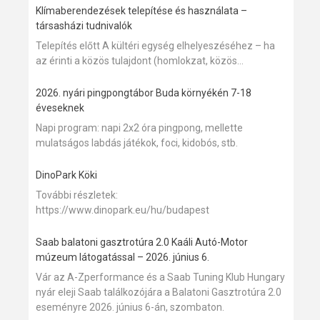
Klímaberendezések telepítése és használata –
társasházi tudnivalók
Telepítés előtt A kültéri egység elhelyeszéséhez – ha
az érinti a közös tulajdont (homlokzat, közös...
2026. nyári pingpongtábor Buda környékén 7-18
éveseknek
Napi program: napi 2x2 óra pingpong, mellette
mulatságos labdás játékok, foci, kidobós, stb.
DinoPark Köki
További részletek:
https://www.dinopark.eu/hu/budapest
Saab balatoni gasztrotúra 2.0 Kaáli Autó-Motor
múzeum látogatással – 2026. június 6.
Vár az A-Zperformance és a Saab Tuning Klub Hungary
nyár eleji Saab találkozójára a Balatoni Gasztrotúra 2.0
eseményre 2026. június 6-án, szombaton.