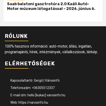
Saab balatoni gasztrotúra 2.0 Kaáli Autó-
Motor múzeum látogatással – 2026. június 6.
RÓLUNK
100% hasznos információ: autó-motor, állás, ingatlan,
programajánló, hírek, intézmények, vállalkozások, térkép.
ELÉRHETŐSÉGEK
Kapcsolattartó: Gergő | Városinfó
Telefonszám: +36305512337
E-mail cím: hello [kukac] varosinfo.hu
Web: https://varosinfo.hu