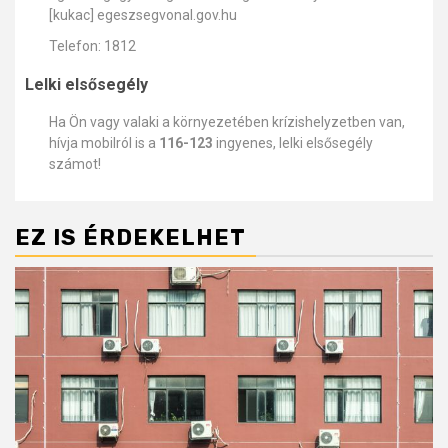
[kukac] egeszsegvonal.gov.hu
Telefon: 1812
Lelki elsősegély
Ha Ön vagy valaki a környezetében krízishelyzetben van,
hívja mobilról is a
116-123
ingyenes, lelki elsősegély
számot!
EZ IS ÉRDEKELHET