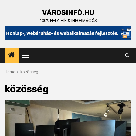
Skip
to
VÁROSINFÓ.HU
content
100% HELYI HÍR & INFORMÁCIÓS
Primary
Menu
Home
közösség
közösség