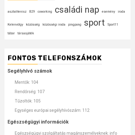
családi nap
asztalitenisz
B29
coworking
esemény
iroda
sport
Kelenvölgy
közösség
közösségi iroda
pingpong
Sport11
tábor
társasjáték
FONTOS TELEFONSZÁMOK
Segélyhívó számok
Mentők: 104
Rendőrség: 107
Tűzoltók: 105
Egységes európai segélyhívószám: 112
Egészségügyi információk
Egészségügyi szolgáltatás magánszemélyeknek: info