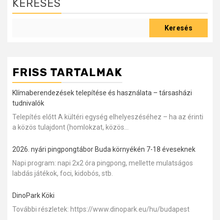
KERESÉS
Keresés
FRISS TARTALMAK
Klímaberendezések telepítése és használata – társasházi
tudnivalók
Telepítés előtt A kültéri egység elhelyeszéséhez – ha az érinti
a közös tulajdont (homlokzat, közös...
2026. nyári pingpongtábor Buda környékén 7-18 éveseknek
Napi program: napi 2x2 óra pingpong, mellette mulatságos
labdás játékok, foci, kidobós, stb.
DinoPark Köki
További részletek: https://www.dinopark.eu/hu/budapest