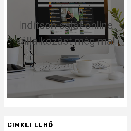
Indítson saját online
vállalkozást még ma!
CIMKEFELHŐ