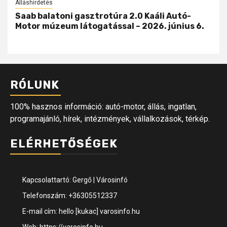
Álláshirdetés
Saab balatoni gasztrotúra 2.0 Kaáli Autó-
Motor múzeum látogatással – 2026. június 6.
RÓLUNK
100% hasznos információ: autó-motor, állás, ingatlan,
programajánló, hírek, intézmények, vállalkozások, térkép.
ELÉRHETŐSÉGEK
Kapcsolattartó: Gergő | Városinfó
Telefonszám: +36305512337
E-mail cím: hello [kukac] varosinfo.hu