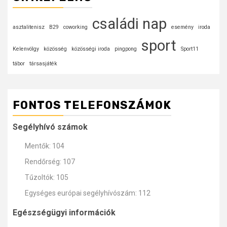
családi nap
asztalitenisz
B29
coworking
esemény
iroda
sport
Kelenvölgy
közösség
közösségi iroda
pingpong
Sport11
tábor
társasjáték
FONTOS TELEFONSZÁMOK
Segélyhívó számok
Mentők: 104
Rendőrség: 107
Tűzoltók: 105
Egységes európai segélyhívószám: 112
Egészségügyi információk