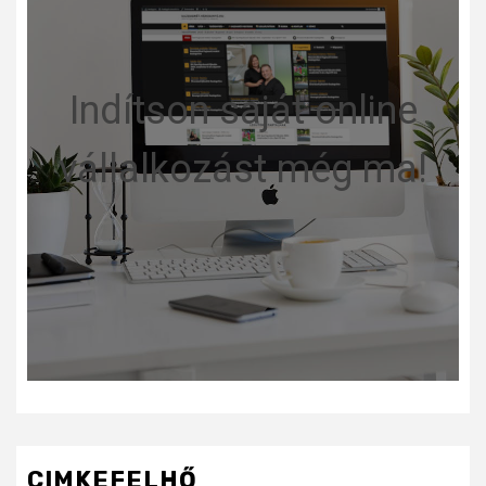
Indítson saját online
vállalkozást még ma!
CIMKEFELHŐ