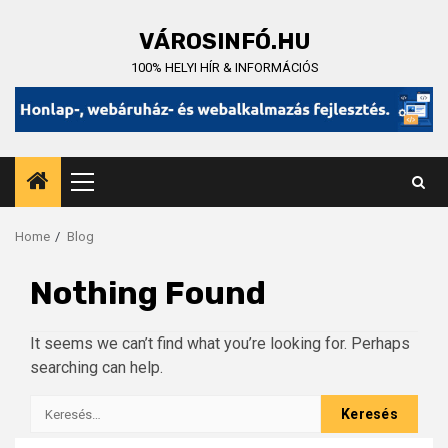
Skip
to
VÁROSINFÓ.HU
content
100% HELYI HÍR & INFORMÁCIÓS
Primary
Menu
Home
Blog
Nothing Found
It seems we can’t find what you’re looking for. Perhaps
searching can help.
Keresés: