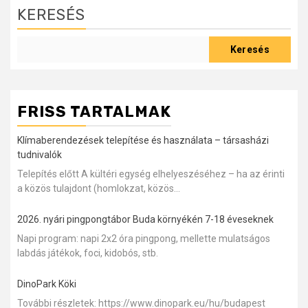
KERESÉS
Keresés
FRISS TARTALMAK
Klímaberendezések telepítése és használata – társasházi
tudnivalók
Telepítés előtt A kültéri egység elhelyeszéséhez – ha az érinti
a közös tulajdont (homlokzat, közös...
2026. nyári pingpongtábor Buda környékén 7-18 éveseknek
Napi program: napi 2x2 óra pingpong, mellette mulatságos
labdás játékok, foci, kidobós, stb.
DinoPark Köki
További részletek: https://www.dinopark.eu/hu/budapest