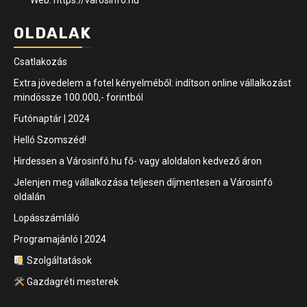
Web: https://varosinfo.hu
OLDALAK
Csatlakozás
Extra jövedelem a fotel kényelméből: indítson online vállalkozást
mindössze 100.000,- forintból
Futónaptár | 2024
Helló Szomszéd!
Hirdessen a Városinfó.hu fő- vagy aloldalon kedvező áron
Jelenjen meg vállalkozása teljesen díjmentesen a Városinfó
oldalán
Lopásszámláló
Programajánló | 2024
Szolgáltatások
Gazdagréti mesterek