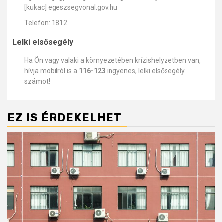
[kukac] egeszsegvonal.gov.hu
Telefon: 1812
Lelki elsősegély
Ha Ön vagy valaki a környezetében krízishelyzetben van,
hívja mobilról is a
116-123
ingyenes, lelki elsősegély
számot!
EZ IS ÉRDEKELHET