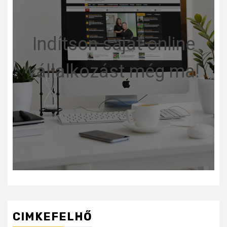
Indítson saját online
vállalkozást még ma!
CIMKEFELHŐ