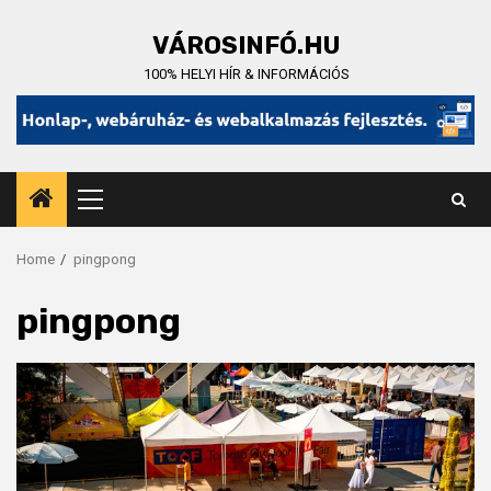
Skip
to
VÁROSINFÓ.HU
content
100% HELYI HÍR & INFORMÁCIÓS
Primary
Menu
Home
pingpong
pingpong