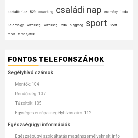
családi nap
asztalitenisz
B29
coworking
esemény
iroda
sport
Kelenvölgy
közösség
közösségi iroda
pingpong
Sport11
tábor
társasjáték
FONTOS TELEFONSZÁMOK
Segélyhívó számok
Mentők: 104
Rendőrség: 107
Tűzoltók: 105
Egységes európai segélyhívószám: 112
Egészségügyi információk
Egészségügyi szolgáltatás magánszemélyeknek: info