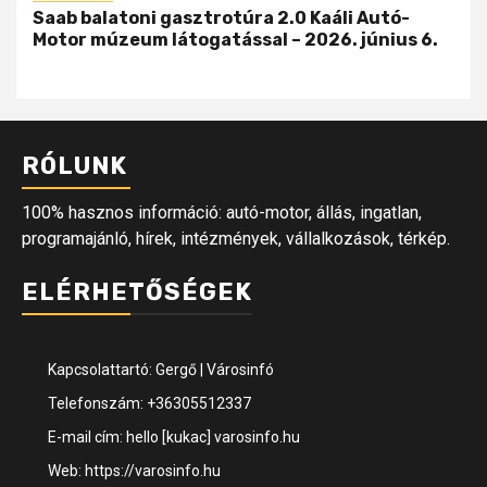
Saab balatoni gasztrotúra 2.0 Kaáli Autó-
Motor múzeum látogatással – 2026. június 6.
RÓLUNK
100% hasznos információ: autó-motor, állás, ingatlan,
programajánló, hírek, intézmények, vállalkozások, térkép.
ELÉRHETŐSÉGEK
Kapcsolattartó: Gergő | Városinfó
Telefonszám: +36305512337
E-mail cím: hello [kukac] varosinfo.hu
Web: https://varosinfo.hu