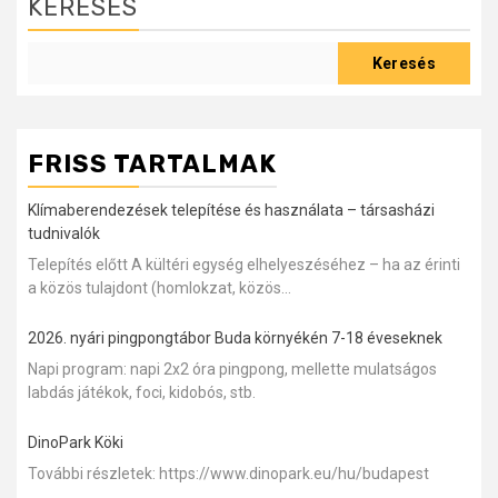
KERESÉS
Keresés
FRISS TARTALMAK
Klímaberendezések telepítése és használata – társasházi
tudnivalók
Telepítés előtt A kültéri egység elhelyeszéséhez – ha az érinti
a közös tulajdont (homlokzat, közös...
2026. nyári pingpongtábor Buda környékén 7-18 éveseknek
Napi program: napi 2x2 óra pingpong, mellette mulatságos
labdás játékok, foci, kidobós, stb.
DinoPark Köki
További részletek: https://www.dinopark.eu/hu/budapest