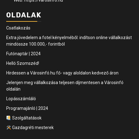
Web: https://varosinfo.hu
OLDALAK
Csatlakozás
Extra jövedelem a fotel kényelméből: indítson online vállalkozást
mindössze 100.000,- forintból
Futónaptár | 2024
Helló Szomszéd!
Hirdessen a Városinfó.hu fő- vagy aloldalon kedvező áron
Jelenjen meg vállalkozása teljesen díjmentesen a Városinfó
oldalán
Lopásszámláló
Programajánló | 2024
Szolgáltatások
Gazdagréti mesterek