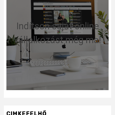
Indítson saját online
vállalkozást még ma!
CIMKEFELHŐ