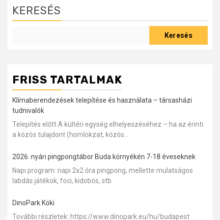
KERESÉS
Keresés
FRISS TARTALMAK
Klímaberendezések telepítése és használata – társasházi
tudnivalók
Telepítés előtt A kültéri egység elhelyeszéséhez – ha az érinti
a közös tulajdont (homlokzat, közös...
2026. nyári pingpongtábor Buda környékén 7-18 éveseknek
Napi program: napi 2x2 óra pingpong, mellette mulatságos
labdás játékok, foci, kidobós, stb.
DinoPark Köki
További részletek: https://www.dinopark.eu/hu/budapest