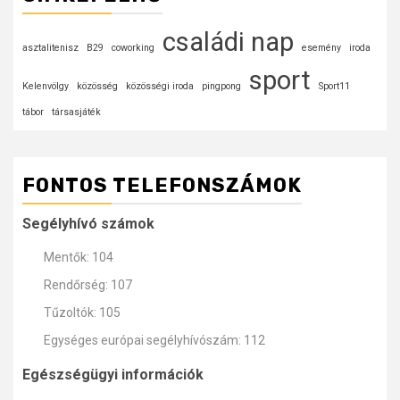
családi nap
asztalitenisz
B29
coworking
esemény
iroda
sport
Kelenvölgy
közösség
közösségi iroda
pingpong
Sport11
tábor
társasjáték
FONTOS TELEFONSZÁMOK
Segélyhívó számok
Mentők: 104
Rendőrség: 107
Tűzoltók: 105
Egységes európai segélyhívószám: 112
Egészségügyi információk