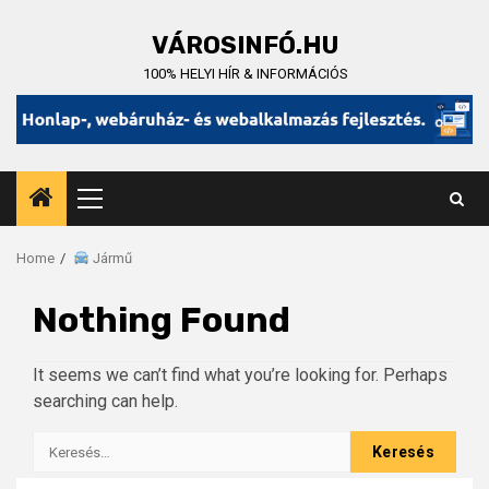
Skip
to
VÁROSINFÓ.HU
content
100% HELYI HÍR & INFORMÁCIÓS
Primary
Menu
Home
Jármű
Nothing Found
It seems we can’t find what you’re looking for. Perhaps
searching can help.
Keresés: