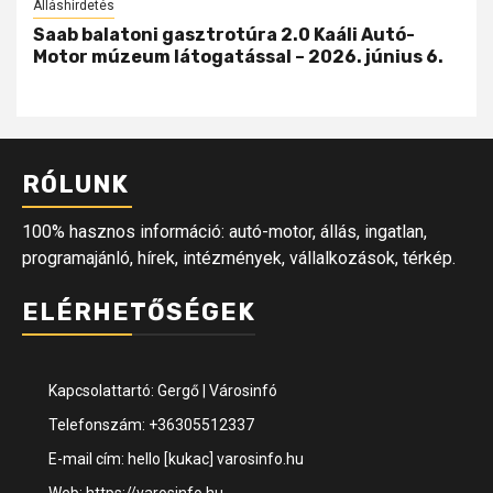
Álláshirdetés
Saab balatoni gasztrotúra 2.0 Kaáli Autó-
Motor múzeum látogatással – 2026. június 6.
RÓLUNK
100% hasznos információ: autó-motor, állás, ingatlan,
programajánló, hírek, intézmények, vállalkozások, térkép.
ELÉRHETŐSÉGEK
Kapcsolattartó: Gergő | Városinfó
Telefonszám: +36305512337
E-mail cím: hello [kukac] varosinfo.hu