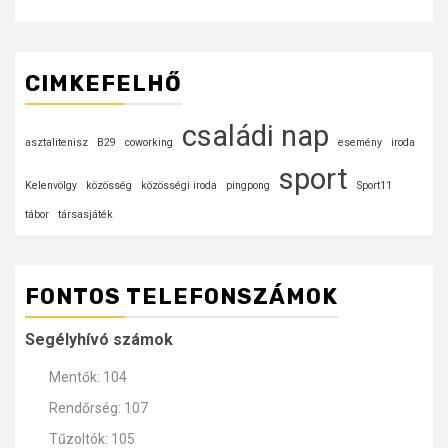
CIMKEFELHŐ
családi nap
asztalitenisz
B29
coworking
esemény
iroda
sport
Kelenvölgy
közösség
közösségi iroda
pingpong
Sport11
tábor
társasjáték
FONTOS TELEFONSZÁMOK
Segélyhívó számok
Mentők: 104
Rendőrség: 107
Tűzoltók: 105