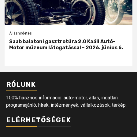
Álláshirdetés
Saab balatoni gasztrotúra 2.0 Kaáli Autó-
Motor múzeum látogatással – 2026. június 6.
RÓLUNK
100% hasznos információ: autó-motor, állás, ingatlan,
programajánló, hírek, intézmények, vállalkozások, térkép.
ELÉRHETŐSÉGEK