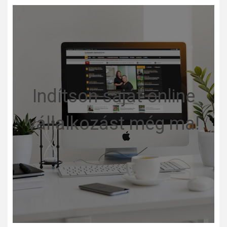
Indítson saját online
vállalkozást még ma!