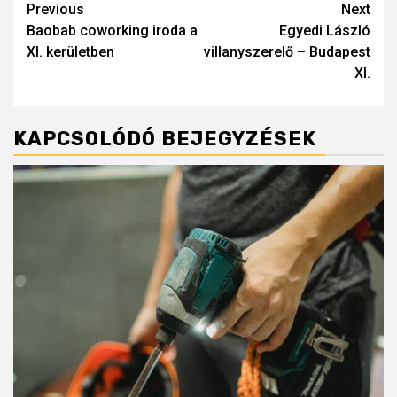
Post
Previous
Next
Baobab coworking iroda a
Egyedi László
navigation
XI. kerületben
villanyszerelő – Budapest
XI.
KAPCSOLÓDÓ BEJEGYZÉSEK