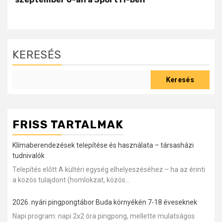
KERESÉS
Keresés
FRISS TARTALMAK
Klímaberendezések telepítése és használata – társasházi
tudnivalók
Telepítés előtt A kültéri egység elhelyeszéséhez – ha az érinti
a közös tulajdont (homlokzat, közös...
2026. nyári pingpongtábor Buda környékén 7-18 éveseknek
Napi program: napi 2x2 óra pingpong, mellette mulatságos