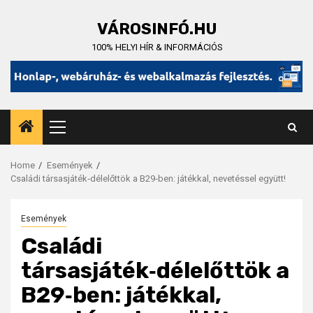
Skip
to
VÁROSINFÓ.HU
content
100% HELYI HÍR & INFORMÁCIÓS
Primary
Menu
Home
Események
Családi társasjáték‑délelőttök a B29‑ben: játékkal, nevetéssel együtt!
Események
Családi
társasjáték‑délelőttök a
B29‑ben: játékkal,