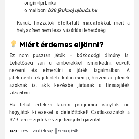
origin=lprLinka
e‑mailben:
b29 [kukac] ujbuda.hu
Kérjük, hozzatok
ételt‑italt magatokkal
, mert a
helyszínen nem lesz vásárlási lehetőség.
Miért érdemes eljönni?
Ez nem pusztán játék – közösségi élmény is.
Lehetőség van új emberekkel ismerkedni, együtt
nevetni és elmerülni a játék izgalmaiban. A
játékmesterek jelenléte különösen jó, hiszen segítenek
azoknak is, akik kevésbé jártasak a társasjáték
világában.
Ha tehát értékes közös programra vágytok, ne
hagyjátok ki ezeket a délelőttöket! Csatlakozzatok a
B29‑ben – a játék és a jó hangulat garantált.
B29
családi nap
társasjáték
Tags: