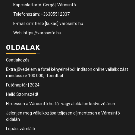
Kapcsolattartó: Gergő | Városinfó
Telefonszám: +36305512337
E-mail cím: hello [kukac] varosinfo.hu
Web: https://varosinfo.hu
OLDALAK
Csatlakozás
Extra jövedelem a fotel kényelméből: indítson online vállalkozást
mindössze 100.000,- forintból
Futónaptár | 2024
Helló Szomszéd!
Hirdessen a Városinfó.hu fő- vagy aloldalon kedvező áron
Jelenjen meg vállalkozása teljesen díjmentesen a Városinfó
oldalán
Lopásszámláló