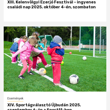
XIII. Kelenvölgyi Ezerjó Fesztivál – ingyenes
családi nap 2025. október 4-én, szombaton
Események
XIV. Sportágválasztó Újbudán 2025.
szeptember 6-án a Sport11-ben