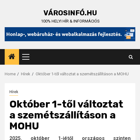
Skip
to
VÁROSINFÓ.HU
content
100% HELYI HÍR & INFORMÁCIÓS
Primary
Menu
Home
Hírek
Október 1-től változtat a szemétszállításon a MOHU
Hírek
Október 1-től változtat
a szemétszállításon a
MOHU
2025. október 1-jétől országos szinten