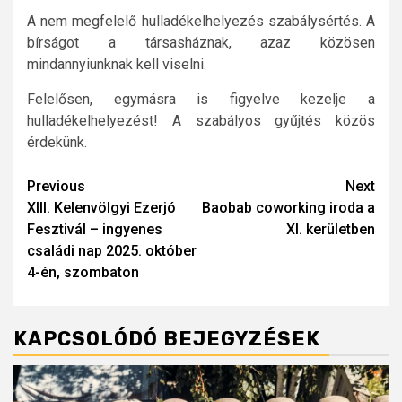
A nem megfelelő hulladékelhelyezés szabálysértés. A
bírságot a társasháznak, azaz közösen
mindannyiunknak kell viselni.
Felelősen, egymásra is figyelve kezelje a
hulladékelhelyezést! A szabályos gyűjtés közös
érdekünk.
Post
Previous
Next
XIII. Kelenvölgyi Ezerjó
Baobab coworking iroda a
navigation
Fesztivál – ingyenes
XI. kerületben
családi nap 2025. október
4-én, szombaton
KAPCSOLÓDÓ BEJEGYZÉSEK