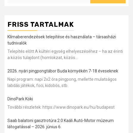
FRISS TARTALMAK
Klímaberendezések telepítése és használata – társasházi
tudnivalók
Telepítés előtt A kültéri egység elhelyeszéséhez – ha az érinti
a közös tulajdont (homlokzat, közös...
2026. nyári pingpongtábor Buda környékén 7-18 éveseknek
Napi program: napi 2x2 óra pingpong, mellette mulatságos
labdás játékok, foci, kidobós, stb.
DinoPark Köki
További részletek: https://www.dinopark.eu/hu/budapest
Saab balatoni gasztrotúra 2.0 Kaáli Autó-Motor múzeum
látogatással – 2026. június 6.