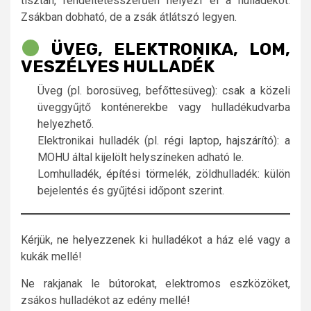
tisztán, rendeltetésszerűen helyezi el a hulladékot.
Zsákban dobható, de a zsák átlátszó legyen.
ÜVEG, ELEKTRONIKA, LOM,
VESZÉLYES HULLADÉK
Üveg (pl. borosüveg, befőttesüveg): csak a közeli
üveggyűjtő konténerekbe vagy hulladékudvarba
helyezhető.
Elektronikai hulladék (pl. régi laptop, hajszárító): a
MOHU által kijelölt helyszíneken adható le.
Lomhulladék, építési törmelék, zöldhulladék: külön
bejelentés és gyűjtési időpont szerint.
Kérjük, ne helyezzenek ki hulladékot a ház elé vagy a
kukák mellé!
Ne rakjanak le bútorokat, elektromos eszközöket,
zsákos hulladékot az edény mellé!