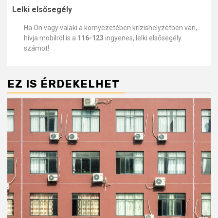
Lelki elsősegély
Ha Ön vagy valaki a környezetében krízishelyzetben van,
hívja mobilról is a
116-123
ingyenes, lelki elsősegély
számot!
EZ IS ÉRDEKELHET