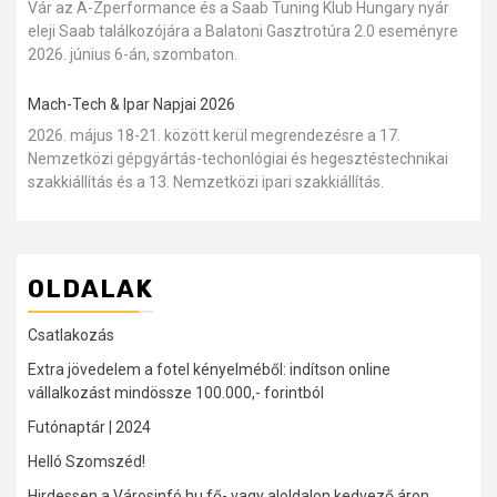
Vár az A-Zperformance és a Saab Tuning Klub Hungary nyár
eleji Saab találkozójára a Balatoni Gasztrotúra 2.0 eseményre
2026. június 6-án, szombaton.
Mach-Tech & Ipar Napjai 2026
2026. május 18-21. között kerül megrendezésre a 17.
Nemzetközi gépgyártás-techonlógiai és hegesztéstechnikai
szakkiállítás és a 13. Nemzetközi ipari szakkiállítás.
OLDALAK
Csatlakozás
Extra jövedelem a fotel kényelméből: indítson online
vállalkozást mindössze 100.000,- forintból
Futónaptár | 2024
Helló Szomszéd!
Hirdessen a Városinfó.hu fő- vagy aloldalon kedvező áron