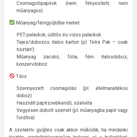
Csomagolópapírok (nem fényesített, nem
műanyagos)
Műanyag/fémgyűjtőbe mehet:
PET-palackok, üdítős és vizes palackok
Tejes/dobozos italos karton (pl. Tetra Pak – csak
tisztán!)
Műanyag zacskó, fólia, fém italosdoboz,
konzervdoboz
Tilos:
Szennyezett csomagolás (pl. ételmaradékos
doboz)
Használt papírzsebkendő, szalvéta
Vegyesen dobott szemét (pl. műanyagba papír vagy
fordítva)
A szelektív gyűjtés csak akkor működik, ha mindenki