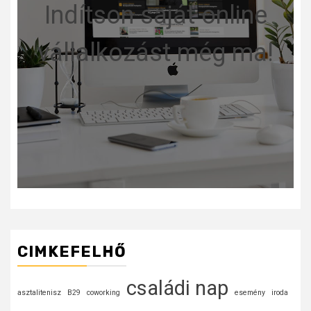
Indítson saját online
vállalkozást még ma!
CIMKEFELHŐ
családi nap
asztalitenisz
B29
coworking
esemény
iroda